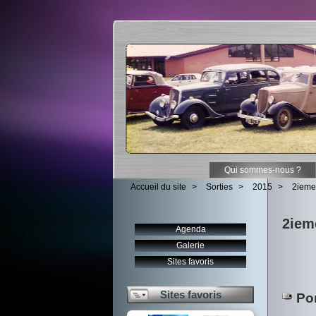
Qui sommes-nous ?
Accueil du site
>
Sorties
>
2015
>
2ieme
2iem
Agenda
Galerie
Sites favoris
Sites favoris
Por