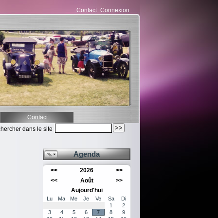
Contact
Connexion
Contact
hercher dans le site
Agenda
<<
2026
>>
<<
Août
>>
Aujourd'hui
Lu
Ma
Me
Je
Ve
Sa
Di
1
2
3
4
5
6
7
8
9