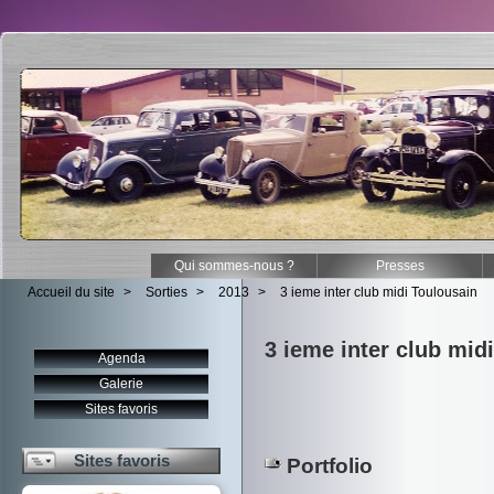
Qui sommes-nous ?
Presses
Accueil du site
>
Sorties
>
2013
>
3 ieme inter club midi Toulousain
3 ieme inter club mid
Agenda
Galerie
Sites favoris
Sites favoris
Portfolio