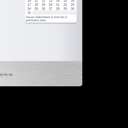
10
11
12
13
14
15
16
17
18
19
20
21
22
23
24
25
26
27
28
29
30
31
Aucun évènement à venir les 2
prochains mois
by-nc-sa