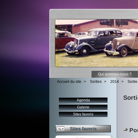
Qui sommes-nous ?
Accueil du site
>
Sorties
>
2014
>
Sortie
Sorti
Agenda
Galerie
Sites favoris
Sites favoris
Por