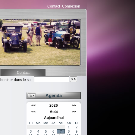
Contact
Connexion
Contact
hercher dans le site
Agenda
<<
2026
>>
<<
Août
>>
Aujourd'hui
Lu
Ma
Me
Je
Ve
Sa
Di
1
2
3
4
5
6
7
8
9