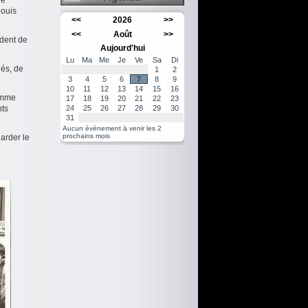
le
louis
<<
2026
>>
<<
Août
>>
ident de
Aujourd'hui
Lu
Ma
Me
Je
Ve
Sa
Di
iés, de
1
2
3
4
5
6
7
8
9
10
11
12
13
14
15
16
homme
17
18
19
20
21
22
23
nts
24
25
26
27
28
29
30
31
Aucun évènement à venir les 2
prochains mois
garder le