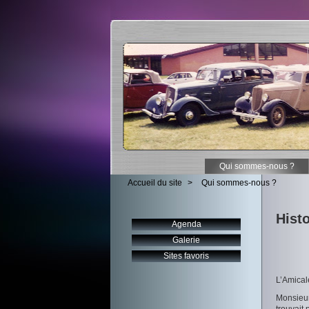
Qui sommes-nous ?
Accueil du site
>
Qui sommes-nous ?
Hist
Agenda
Galerie
Sites favoris
L’Amicale
Monsieur