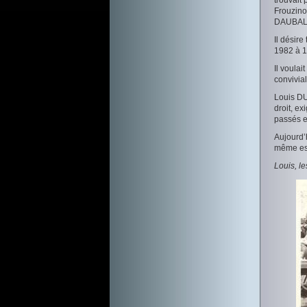
trouvait 
Frouzino
DAUBAL,
Il désir
1982 à 1
Il voula
convivial
Louis DU
droit, e
passés e
Aujourd’h
même esp
Louis, le