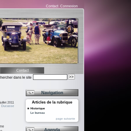
Contact
Connexion
Contact
hercher dans le site
Navigation
Articles de la rubrique
uillet 2011
r
Ducasse
Historique
Le bureau
page suivante
 ne
Agenda