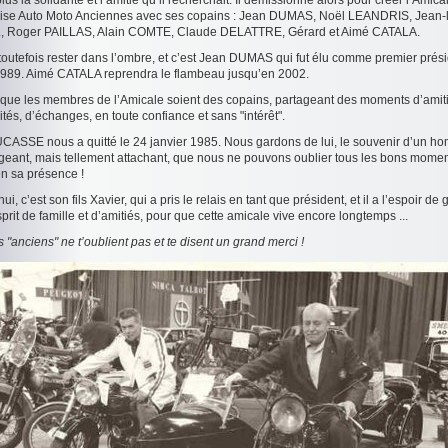
plus la solidarité et l’amitié qu’il recherchait. Il démissionne alors pour créer l’Amica
ise Auto Moto Anciennes avec ses copains : Jean DUMAS, Noël LEANDRIS, Jean-
 Roger PAILLAS, Alain COMTE, Claude DELATTRE, Gérard et Aimé CATALA.
e toutefois rester dans l’ombre, et c’est Jean DUMAS qui fut élu comme premier prés
989. Aimé CATALA reprendra le flambeau jusqu’en 2002.
it que les membres de l’Amicale soient des copains, partageant des moments d’amit
ités, d’échanges, en toute confiance et sans "intérêt".
CASSE nous a quitté le 24 janvier 1985. Nous gardons de lui, le souvenir d’un 
xigeant, mais tellement attachant, que nous ne pouvons oublier tous les bons mome
n sa présence !
ui, c’est son fils Xavier, qui a pris le relais en tant que président, et il a l’espoir de 
rit de famille et d’amitiés, pour que cette amicale vive encore longtemps ...
s "anciens" ne t’oublient pas et te disent un grand merci !