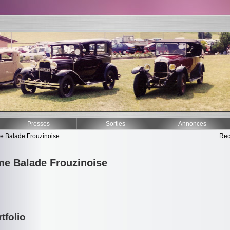
Presses
Sorties
Annonces
e Balade Frouzinoise
Rec
me Balade Frouzinoise
tfolio