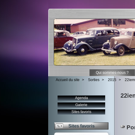
Qui sommes-nous ?
Accueil du site
>
Sorties
>
2015
>
22iem
22ie
Agenda
Galerie
Sites favoris
Sites favoris
Por