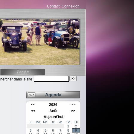
Contact
Connexion
Contact
hercher dans le site
Agenda
<<
2026
>>
<<
Août
>>
Aujourd'hui
Lu
Ma
Me
Je
Ve
Sa
Di
1
2
3
4
5
6
7
8
9