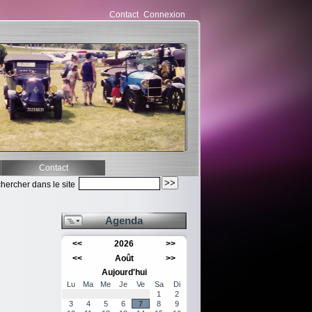
Contact
Connexion
Contact
hercher dans le site
Agenda
<<
2026
>>
<<
Août
>>
Aujourd'hui
Lu
Ma
Me
Je
Ve
Sa
Di
1
2
3
4
5
6
7
8
9