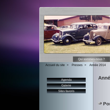
Qui sommes-nous ?
Accueil du site
>
Presses
>
Année 2014
Anné
Agenda
Galerie
Sites favoris
Por