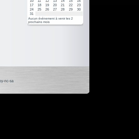
10
11
12
13
14
15
16
17
18
19
20
21
22
23
24
25
26
27
28
29
30
31
Aucun évènement à venir les 2
prochains mois
by-nc-sa