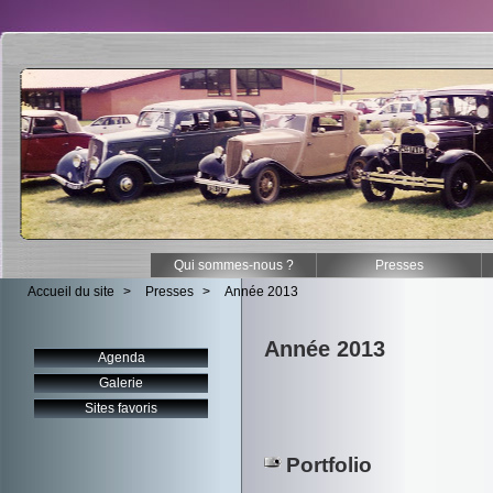
Qui sommes-nous ?
Presses
Accueil du site
>
Presses
>
Année 2013
Année 2013
Agenda
Galerie
Sites favoris
Portfolio