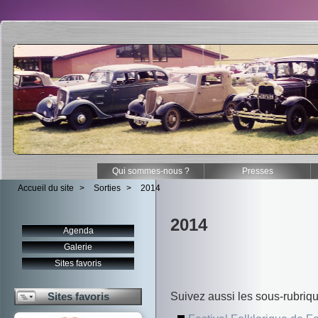
Qui sommes-nous ?
Presses
Accueil du site
>
Sorties
>
2014
2014
Agenda
Galerie
Sites favoris
Suivez aussi les sous-rubriq
Sites favoris