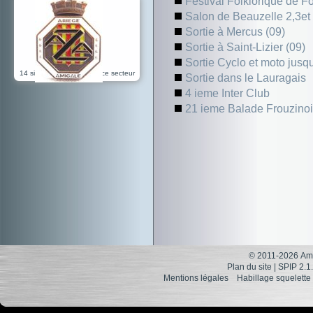
Festival Folklorique de 
Salon de Beauzelle 2,3et
Sortie à Mercus (09)
Sortie à Saint-Lizier (09)
Sortie Cyclo et moto jusq
14 sites référencés dans ce secteur
Sortie dans le Lauragais
4 ieme Inter Club
21 ieme Balade Frouzino
© 2011-2026 Ami
Plan du site
|
SPIP 2.1
Mentions légales
Habillage squelette