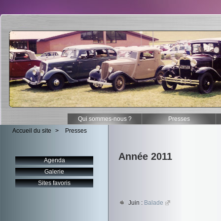
Qui sommes-nous ?
Presses
Accueil du site
>
Presses
Année 2011
Agenda
Galerie
Sites favoris
Juin :
Balade