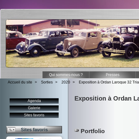
Qui sommes-nous ?
Presses
Accueil du site
>
Sorties
>
2020
>
Exposition à Ordan Laroque 32 Tri
Exposition à Ordan L
Agenda
Galerie
Sites favoris
Sites favoris
Portfolio