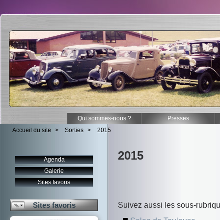
Qui sommes-nous ?
Presses
Accueil du site
>
Sorties
>
2015
2015
Agenda
Galerie
Sites favoris
Suivez aussi les sous-rubriq
Sites favoris