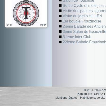
Salon de Toulouse
Sortie Cyclo et moto jusq
Visite des papiers cigarre
Visite du jardin HILLEN
1er boucle Frouzinoise
14 sites référencés dans ce secteur
2ieme Balade des Ancie
3eme Salon de Beauzell
5 ieme Inter Club
22ieme Balade Frouzinoi
© 2011-2026 Ami
Plan du site
|
SPIP 2.1
Mentions légales
Habillage squelette