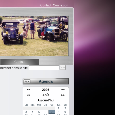
Contact
Connexion
Contact
hercher dans le site
Agenda
<<
2026
>>
<<
Août
>>
Aujourd'hui
Lu
Ma
Me
Je
Ve
Sa
Di
1
2
3
4
5
6
7
8
9