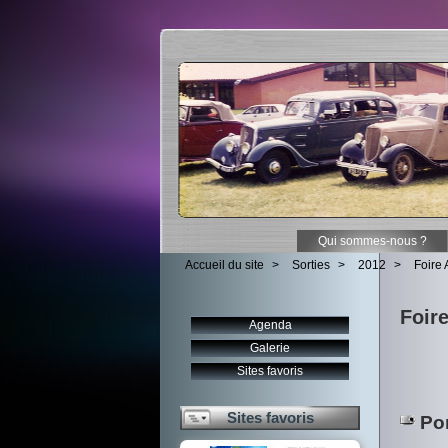
Qui sommes-nous ?
Accueil du site
>
Sorties
>
2012
>
Foire 
Foire
Agenda
Galerie
Sites favoris
Sites favoris
Por