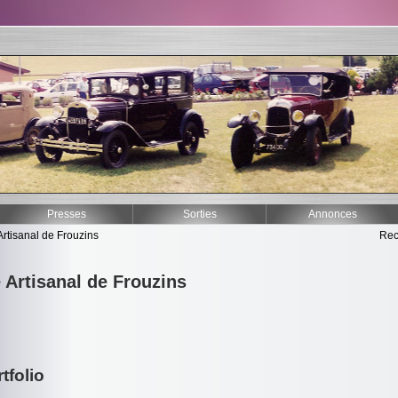
Presses
Sorties
Annonces
Artisanal de Frouzins
Rec
 Artisanal de Frouzins
tfolio