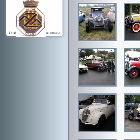
14 sites référencés dans ce secteur