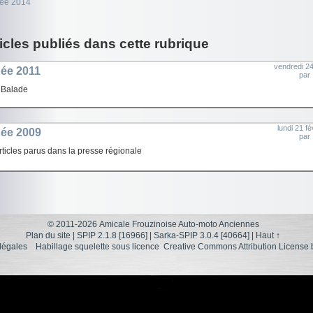
ée 2014
icles publiés dans cette rubrique
vendredi 24
ée 2011
pa
: Balade
lundi 21 fé
ée 2009
pa
rticles parus dans la presse régionale
© 2011-2026 Amicale Frouzinoise Auto-moto Anciennes
Plan du site
|
SPIP 2.1.8 [16966]
|
Sarka-SPIP 3.0.4 [40664]
|
Haut ↑
légales
Habillage squelette sous licence
Creative Commons Attribution License 