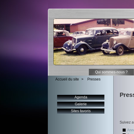
Qui sommes-nous ?
Accueil du site
>
Presses
Pres
Agenda
Galerie
Sites favoris
Suivez a
Ann