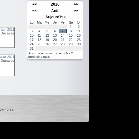
<<
2026
>>
<<
Août
>>
Aujourd'hui
Lu
Ma
Me
Je
Ve
Sa
Di
1
2
 juin 2011
3
4
5
6
7
8
9
r
Ducasse
10
11
12
13
14
15
16
17
18
19
20
21
22
23
24
25
26
27
28
29
30
31
Aucun évènement à venir les 2
vrier 2011
prochains mois
r
Ducasse
by-nc-sa