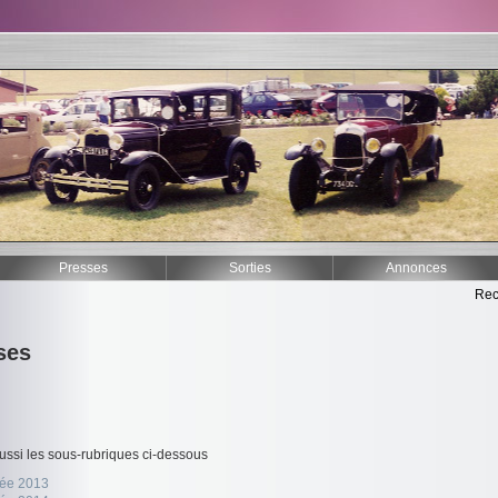
Presses
Sorties
Annonces
Rec
ses
ussi les sous-rubriques ci-dessous
ée 2013