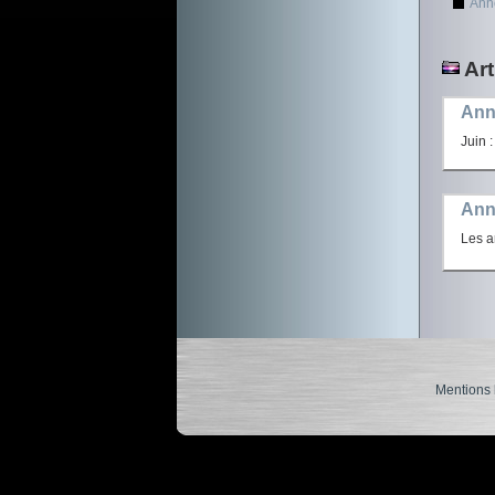
Ann
Art
Ann
Juin 
Ann
Les a
Mentions 